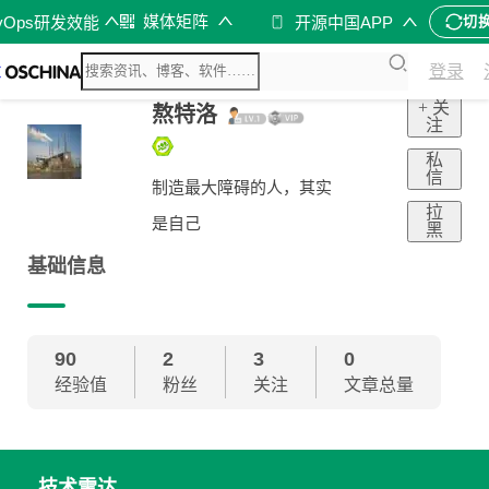
媒体矩阵
vOps研发效能
开源中国APP
切
登录
+ 关
熬特洛
注
私
信
制造最大障碍的人，其实
拉
是自己
黑
基础信息
90
2
3
0
经验值
粉丝
关注
文章总量
技术雷达