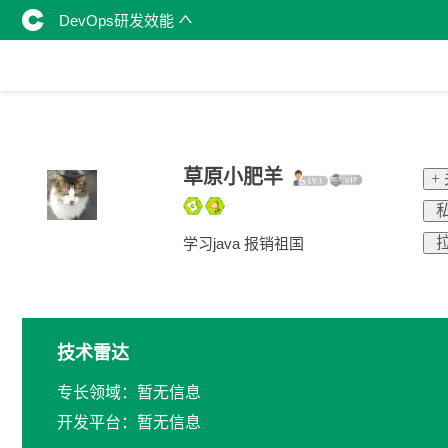
DevOps研发效能
草原小肥羊
+
私
拉
学习java 报销祖国
技术雷达
专长领域：暂无信息
开发平台：暂无信息