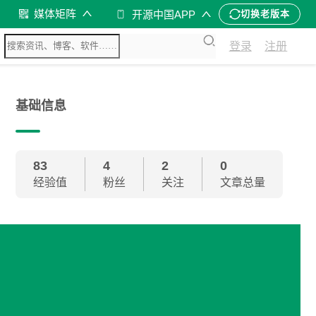
媒体矩阵
开源中国APP
切换老版本
登录
注册
基础信息
83
4
2
0
经验值
粉丝
关注
文章总量