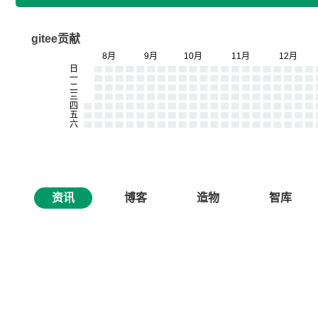
gitee贡献
资讯
博客
造物
智库