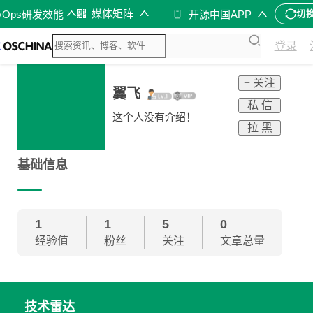
媒体矩阵
vOps研发效能
开源中国APP
切
登录
+ 关注
翼飞
私 信
这个人没有介绍！
拉 黑
基础信息
1
1
5
0
经验值
粉丝
关注
文章总量
技术雷达