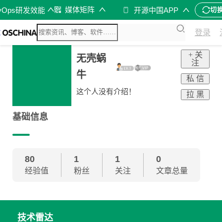
媒体矩阵
vOps研发效能
开源中国APP
切
登录
+ 关
无壳蜗
注
牛
私 信
这个人没有介绍！
拉 黑
基础信息
80
1
1
0
经验值
粉丝
关注
文章总量
技术雷达