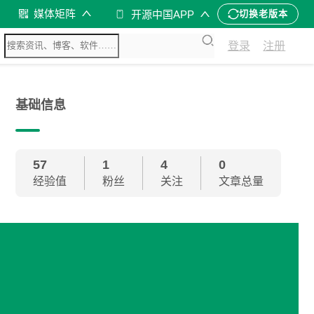
媒体矩阵
开源中国APP
切换老版本
登录
注册
基础信息
57
1
4
0
经验值
粉丝
关注
文章总量