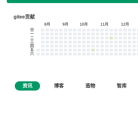
gitee贡献
资讯
博客
造物
智库