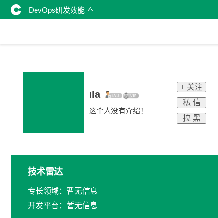
DevOps研发效能
+ 关注
ila
私 信
这个人没有介绍！
拉 黑
技术雷达
专长领域：暂无信息
开发平台：暂无信息