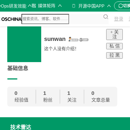
媒体矩阵
vOps研发效能
开源中国APP
切
登录
+ 关
注
sunwan
私 信
这个人没有介绍！
拉 黑
基础信息
0
1
1
0
经验值
粉丝
关注
文章总量
技术雷达