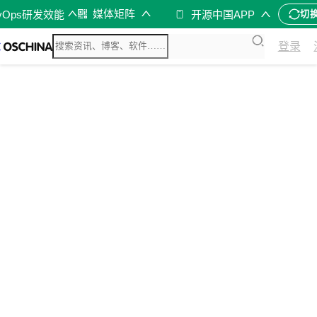
媒体矩阵
vOps研发效能
开源中国APP
切
登录