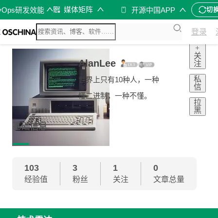
媒体矩阵
vOps研发效能
开源中国APP
切
登录
+
关
AlanLee
注
私
世界上只有10种人，一种
信
懂二进制，一种不懂。
拉
黑
基础信息
103
3
1
0
经验值
粉丝
关注
文章总量