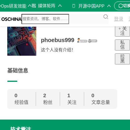
媒体矩阵
vOps研发效能
开源中国APP
切
登录
+ 关
注
phoebus999
私
信
这个人没有介绍！
拉
黑
基础信息
0
2
1
0
经验值
粉丝
关注
文章总量
技术雷达