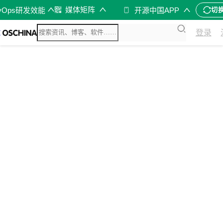
媒体矩阵
vOps研发效能
开源中国APP
切
登录