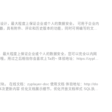
开发，也有功能丰富且完整的商业版本，可直接私有化部署使
部署而设计，最大程度上保证企业或个人的数据安全。 可用于企业内
编辑器，具有附件、评论和历史版本的功能，同时可将编写的文档
1.1.6更新内容 参与本次更新的社区成员有：@sh1yu @d...
而设计，最大程度上保证企业或个人的数据安全，您可以完全以内网
，用过之后相信你会喜欢上Ta的~ 体验地址：https://zyplay
辑器的接入 新增Offi...
文档：zyplayer-doc 使用文档 体验地址：http://do
ayer-doc/issue 本次更新内容 优化文档展示细节，优化开放文档样式 SQL执行