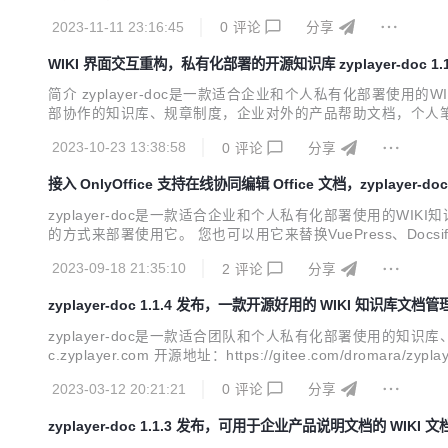
端、小程序中文档的展示，省去为产品的说明文档而定制开发
2023-11-11 23:16:45
0
评论
分享
用，对于个人、开源项目或组织、教育用途完全免费。 您可以到项
WIKI 界面交互重构，私有化部署的开源知识库 zyplayer-doc 1.1
简介 zyplayer-doc是一款适合企业和个人私有化部署
部协作的知识库、规章制度，企业对外的产品帮助文档，个人笔记
一键开启分享，提供有界面友好的开放文档查看功能。 体验地址：https://z
2023-10-23 13:38:58
0
评论
分享
接入 OnlyOffice 支持在线协同编辑 Office 文档，zyplayer-doc 
zyplayer-doc是一款适合企业和个人私有化部署使用的
的方式来部署使用它。 您也可以用它来替换VuePress、Docsif
er.com 在线文档：https://doc.zyplayer.com 2.
2023-09-18 21:35:10
2
评论
分享
zyplayer-doc 1.1.4 发布，一款开源好用的 WIKI 知识库文档
zyplayer-doc是一款适合团队和个人私有化部署使用的知识库、
c.zyplayer.com 开源地址：https://gitee.com/dromara
器数据量过大自动开启分页 SQL执行器页面优化，已知问题修复 
2023-03-12 20:21:21
0
评论
分享
zyplayer-doc 1.1.3 发布，可用于企业产品说明文档的 WIKI