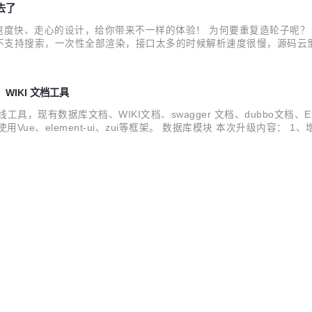
不去了
单、解析速度快、走心的设计，给你带来不一样的体验！ 为何要重复造轮子呢？
支持搜索，一次性全部渲染，接口太多的时候解析速度很慢，源码云里
余，代码量奇高，界面看上去有一种没规划、拉垮的感觉。 本项目1.x
，WIKI 文档工具
线工具，现有数据库文档、WIKI文档、swagger 文档、dubbo文档、
，前端使用Vue、element-ui、zui等框架。 数据库模块 本次升级内容：
持复制为insert、update、json格式 4、数据库表数据导出支持，