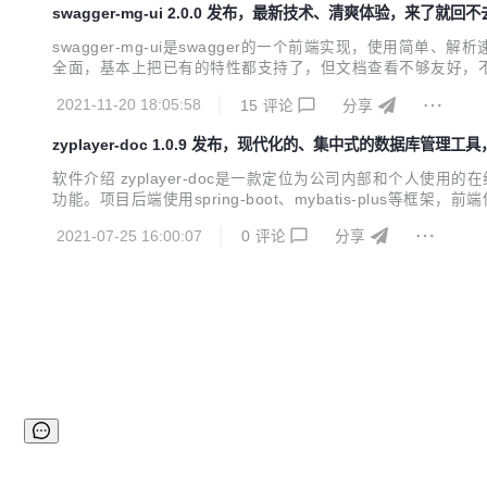
swagger-mg-ui 2.0.0 发布，最新技术、清爽体验，来了就回
swagger-mg-ui是swagger的一个前端实现，使用简
全面，基本上把已有的特性都支持了，但文档查看不够友好，不
很多一看界面和源码就知道是后端人员写的，模块不清晰，代码冗
2021-11-20 18:05:58
15
评论
分享
使用 Vue3 + Ant-design-...
zyplayer-doc 1.0.9 发布，现代化的、集中式的数据库管理工具
软件介绍 zyplayer-doc是一款定位为公司内部和个人使用的在
功能。项目后端使用spring-boot、mybatis-plus等框架
据 2、框架优化，数据查询和层级更合理 3、数据查看优化，执行器支
2021-07-25 16:00:07
0
评论
分享