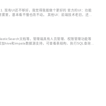
 1. 现有UI还不够好，我觉得我能做个更好的 官方的UI：功能
雾里，基本看不懂也改不动。 其他UI：前端技术老旧，还有
是用jQuery开发的，学会了Vue之后就没动力维护了，于是
ElasticSearch文档等，管理端具有人员管理、权限管理功能等
 1、增加hive和impala数据源支持，可查看表结构、执行SQL查询数
支持导出为为ins...