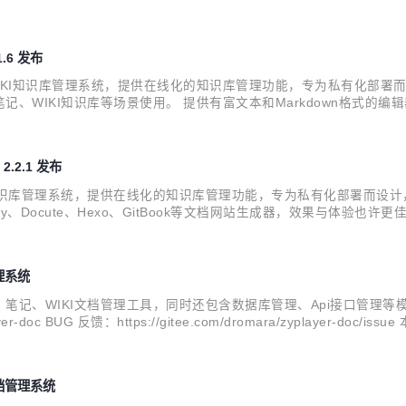
系统的成本。 系统有开源协议友好的开源版本，可基于源码进行二次
...
.6 发布
使用的WIKI知识库管理系统，提供在线化的知识库管理功能，专为私有化
、WIKI知识库等场景使用。 提供有富文本和Markdown格式的
yplayer.com 在线文档：https://doc.zyplayer.com V
2.2.1 发布
WIKI知识库管理系统，提供在线化的知识库管理功能，专为私有化部署
y、Docute、Hexo、GitBook等文档网站生成器，效果与体验也许更佳哦
2.1更新内容 新增功能 新增任意格式的本地文件上传为目录节点 新增ONLYOFFICE编
管理系统
笔记、WIKI文档管理工具，同时还包含数据库管理、Api接口管理等模块。 在线
/zyplayer-doc BUG 反馈：https://gitee.com/dromara/zypl
获取数据源连接配置优化，druid版本升...
 文档管理系统