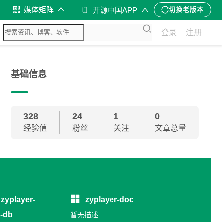
媒体矩阵
开源中国APP
切换老版本
登录
注册
基础信息
328
24
1
0
经验值
粉丝
关注
文章总量
zyplayer-
zyplayer-doc
-db
暂无描述