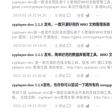
zyplayer-doc是一款适合团队和个人使用的WIKI文档管理工具，同时
gitee.com/zyplayer/zyplayer-doc 本次升级内
的问题 3. 修复：达梦数据库查询数据时，关键词导致的报错 4. #
2023-02-18 22:54:20
0
评论
分享
zyplayer-doc 1.1.2 发布，一款开源好用的 WIKI 文档管理系统
zyplayer-doc是一款现代化的适合团队和个人使用的WIKI文档管理
yer 密码：123456 开源地址：https://gitee.com/zyplayer/z
y 护身法 本次更新内容 #I636K1 全局搜索优化 同步闭源版本..
2023-02-04 18:14:53
0
评论
分享
zyplayer-doc 1.1.1 发布，简单好用的数据库管理工具、WIKI
zyplayer-doc 是一款开源的在线文档工具，现有 API 接口
yplayer-doc 使用文档 体验地址：http://doc.zyplayer.com 账号：
-doc/issue 全局： 1、#I5MD0X 增加修改自己登录密码功...
2022-11-01 23:38:06
0
评论
分享
zyplayer-doc 1.1.0发布，也许你可以尝试一下将所有的 swag
项目介绍 zyplayer-doc是一款前后端完全开源的在线文档工
档。 在线文档：zyplayer-doc使用文档 体验地址：http://doc.zyplay
player/zyplayer-doc/issues 本次升级内容 本次升级针对
2021-12-19 21:30:03
0
评论
分享