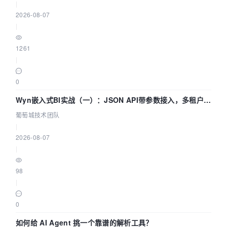
|
2026-08-07
|
1261
|
0
Wyn嵌入式BI实战（一）：JSON API带参数接入，多租户数
据源配置指南 | 葡萄城技术团队
葡萄城技术团队
|
2026-08-07
|
98
|
0
如何给 AI Agent 挑一个靠谱的解析工具？