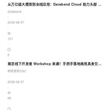
从万亿级大模型到全线应用：Databend Cloud 助力头部 AI
企业构建全链路 Trace 数据管道
Databend
|
2026-08-07
|
121
|
0
南京线下开发者 Workshop 来袭！手把手落地商用具身交互
智能 Agent 应用
哈哈欧尼OSC
|
2026-08-07
|
65
|