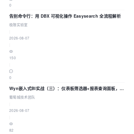
0
告别命令行：用 DBX 可视化操作 Easysearch 全流程解析
极限实验室
|
2026-08-07
|
150
|
0
Wyn嵌入式BI实战（三）：仪表板筛选器+报表查询面板，参
数联动全闭环
葡萄城技术团队
|
2026-08-07
|
82