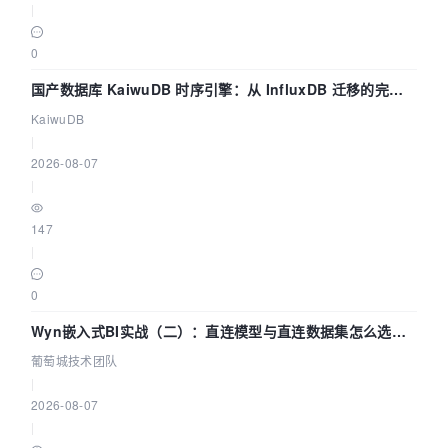
|
0
国产数据库 KaiwuDB 时序引擎：从 InfluxDB 迁移的完整
技术路径
KaiwuDB
|
2026-08-07
|
147
|
0
Wyn嵌入式BI实战（二）：直连模型与直连数据集怎么选，
参数为什么不生效？| 葡萄城技术团队
葡萄城技术团队
|
2026-08-07
|