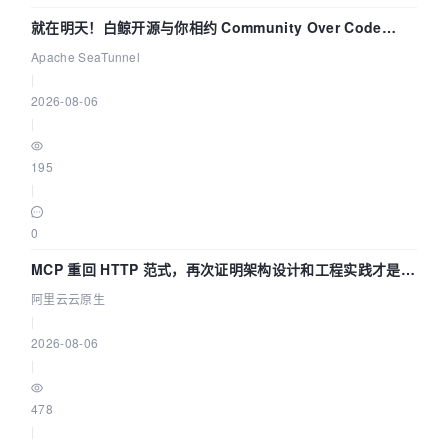
就在明天！白鲸开源与你相约 Community Over Code
Asia 2026 主题演讲！
Apache SeaTunnel
|
2026-08-06
|
195
|
0
MCP 重回 HTTP 范式，再次证明架构设计和工程实践才是稀
缺资源
阿里云云原生
|
2026-08-06
|
478
|