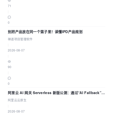
71
|
0
别把产品放在同一个篮子里！读懂IPD产品规划
禅道项目管理软件
|
2026-08-07
|
90
|
0
阿里云 AI 网关 Serverless 新版公测：通过“AI Fallback”与
拓扑可视化构建 AI 流量治理底座
阿里云云原生
|
2026-08-07