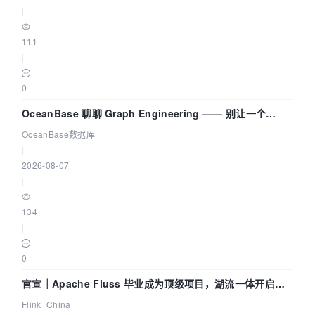
|
111
|
0
OceanBase 聊聊 Graph Engineering —— 别让一个
Agent 既当运动员又
OceanBase数据库
|
2026-08-07
|
134
|
0
官宣｜Apache Fluss 毕业成为顶级项目，湖流一体开启
Agentic Lake 全面实时化时代
Flink_China