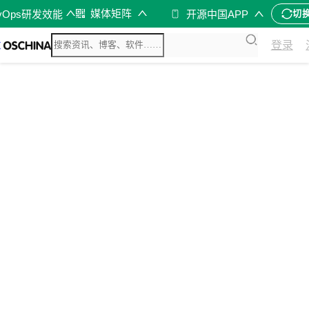
媒体矩阵
vOps研发效能
开源中国APP
切
登录