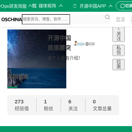
媒体矩阵
vOps研发效能
开源中国APP
切
登录
+
关
开源中国
注
首席腰突
私
信
这个人没有介绍！
拉
黑
基础信息
273
1
6
0
经验值
粉丝
关注
文章总量