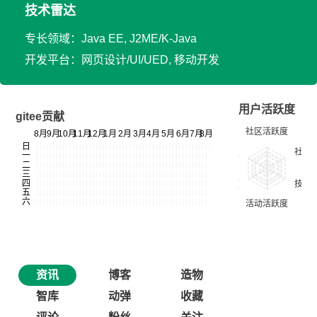
技术雷达
专长领域：Java EE, J2ME/K-Java
开发平台：网页设计/UI/UED, 移动开发
用户活跃度
gitee贡献
资讯
博客
造物
智库
动弹
收藏