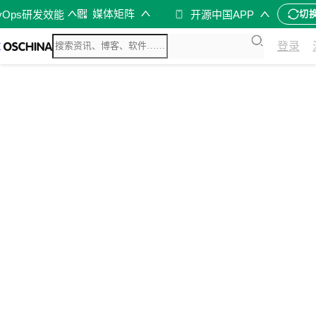
媒体矩阵
vOps研发效能
开源中国APP
切
登录