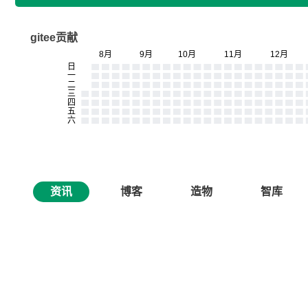
gitee贡献
资讯
博客
造物
智库