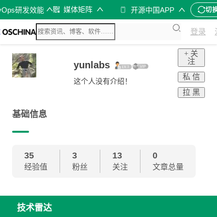
媒体矩阵
vOps研发效能
开源中国APP
切
登录
+ 关
注
yunlabs
私 信
这个人没有介绍！
拉 黑
基础信息
35
3
13
0
经验值
粉丝
关注
文章总量
技术雷达