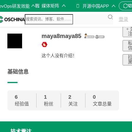
媒体矩阵
evOps研发效能
开源中国APP
切
登录
+ 
maya8maya85
这个人没有介绍！
基础信息
6
1
2
0
经验值
粉丝
关注
文章总量
技术雷达