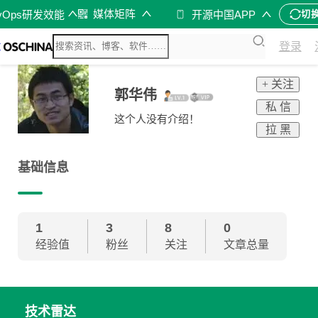
媒体矩阵
vOps研发效能
开源中国APP
切
登录
+ 关注
郭华伟
私 信
这个人没有介绍！
拉 黑
基础信息
1
3
8
0
经验值
粉丝
关注
文章总量
技术雷达