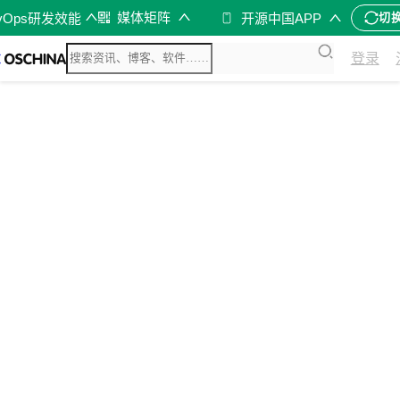
媒体矩阵
vOps研发效能
开源中国APP
切
登录