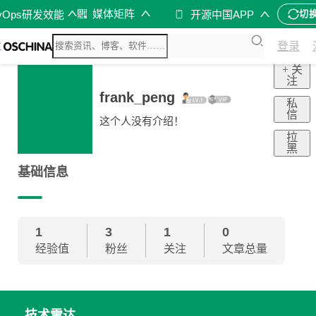
媒体矩阵
vOps研发效能
开源中国APP
切
登录
+ 关
注
frank_peng
私
信
这个人没有介绍！
拉
黑
基础信息
1
3
1
0
经验值
粉丝
关注
文章总量
技术雷达