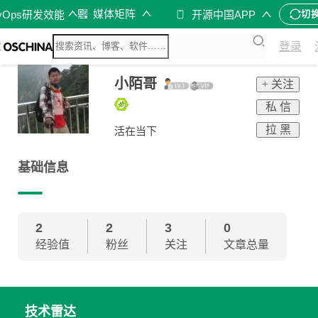
媒体矩阵
vOps研发效能
开源中国APP
切
登录
小陌哥
+ 关注
私 信
拉 黑
活在当下
基础信息
2
2
3
0
经验值
粉丝
关注
文章总量
技术雷达