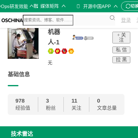
媒体矩阵
vOps研发效能
开源中国APP
切
登录
机器
+ 关
注
人-1
私 信
拉 黑
无
基础信息
978
3
11
0
经验值
粉丝
关注
文章总量
技术雷达