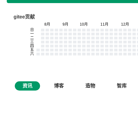
gitee贡献
资讯
博客
造物
智库