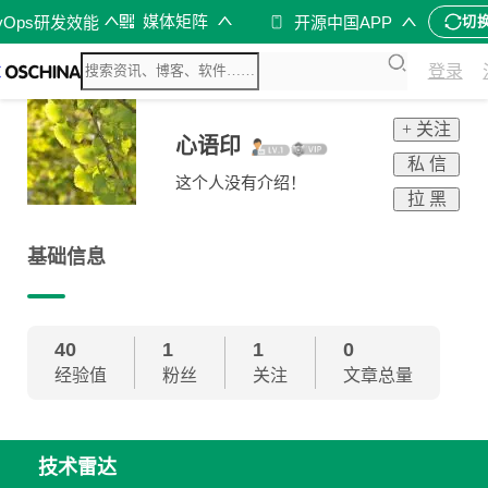
媒体矩阵
vOps研发效能
开源中国APP
切
登录
+ 关注
心语印
私 信
这个人没有介绍！
拉 黑
基础信息
40
1
1
0
经验值
粉丝
关注
文章总量
技术雷达