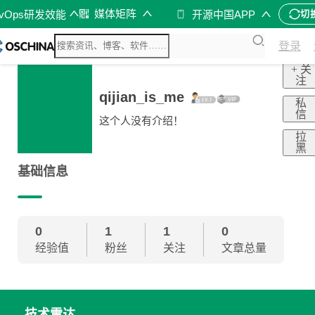
媒体矩阵
evOps研发效能
开源中国APP
切
登录
+ 关
注
qijian_is_me
私
信
这个人没有介绍！
拉
黑
基础信息
0
1
1
0
经验值
粉丝
关注
文章总量
技术雷达