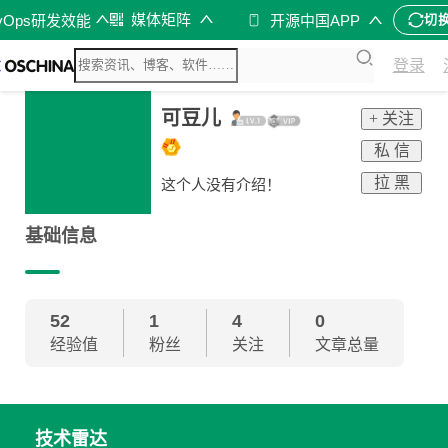
媒体矩阵
vOps研发效能
开源中国APP
切
登录
可豆儿
+ 关注
私 信
拉 黑
这个人没有介绍！
基础信息
52
1
4
0
经验值
粉丝
关注
文章总量
技术雷达