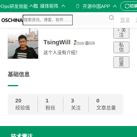
媒体矩阵
vOps研发效能
开源中国APP
切
登录
+ 关
注
TsingWill
私
信
这个人没有介绍！
拉
黑
基础信息
20
1
3
0
经验值
粉丝
关注
文章总量
技术雷达