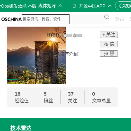
媒体矩阵
vOps研发效能
开源中国APP
切
登录
men
+ 关注
私 信
拉 黑
这个人没有介绍！
基础信息
16
5
37
0
经验值
粉丝
关注
文章总量
技术雷达