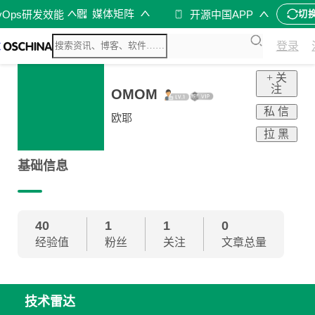
媒体矩阵
vOps研发效能
开源中国APP
切
登录
+ 关
注
OMOM
私 信
欧耶
拉 黑
基础信息
40
1
1
0
经验值
粉丝
关注
文章总量
技术雷达