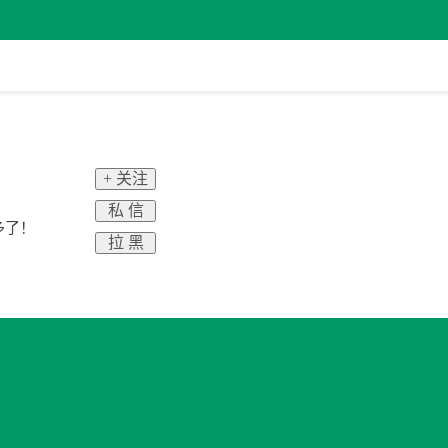
+ 关注
私 信
多了！
拉 黑