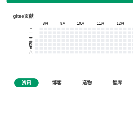
gitee贡献
资讯
博客
造物
智库