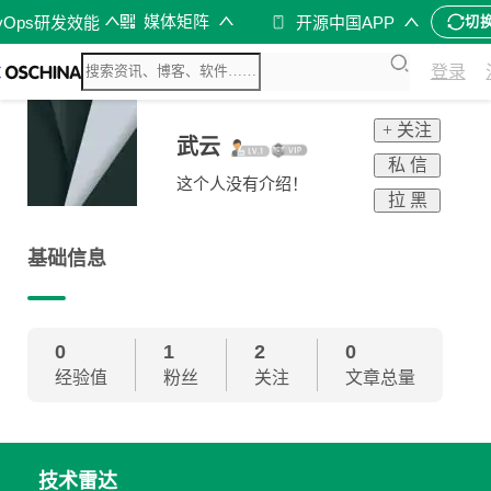
媒体矩阵
vOps研发效能
开源中国APP
切
登录
+ 关注
武云
私 信
这个人没有介绍！
拉 黑
基础信息
0
1
2
0
经验值
粉丝
关注
文章总量
技术雷达