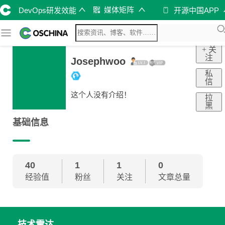
媒体矩阵
DevOps研发效能
开源中国APP
+ 关
注
Josephwoo
私
信
这个人没有介绍！
拉
黑
基础信息
40
1
1
0
经验值
粉丝
关注
文章总量
技术雷达