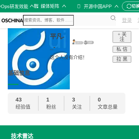
媒体矩阵
vOps研发效能
开源中国APP
切
登录
+ 关
平凡-
注
_-
私 信
这个人没有介绍！
拉 黑
基础信息
43
1
3
0
经验值
粉丝
关注
文章总量
技术雷达