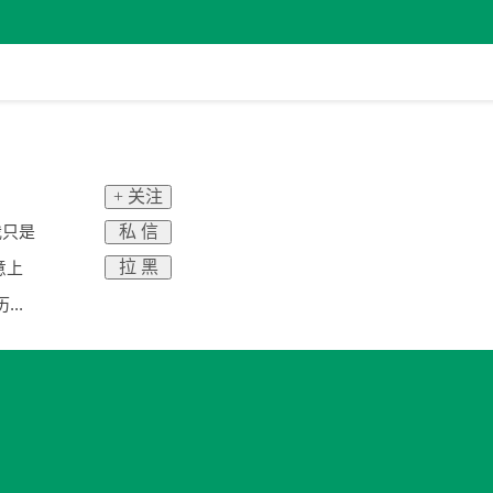
+ 关注
私 信
我只是
拉 黑
意上
..