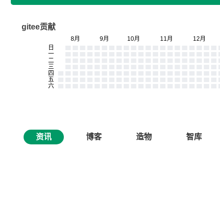
gitee贡献
资讯
博客
造物
智库