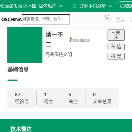
媒体矩阵
vOps研发效能
开源中国APP
切
登录
+ 关
读一不
注
二
私 信
尽量保持文明
拉 黑
基础信息
87
1
5
0
经验值
粉丝
关注
文章总量
技术雷达