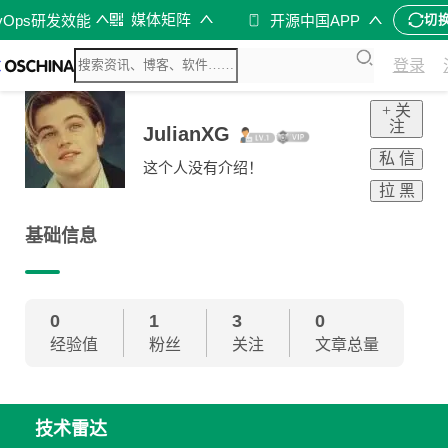
媒体矩阵
vOps研发效能
开源中国APP
切
登录
+ 关
注
JulianXG
私 信
这个人没有介绍！
拉 黑
基础信息
0
1
3
0
经验值
粉丝
关注
文章总量
技术雷达