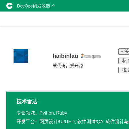
DevOps研发效能
+ 
haibinlau
私 
爱代码，爱开源！
拉 
技术雷达
专长领域：Python, Ruby
开发平台：网页设计/UI/UED, 软件测试/QA, 软件设