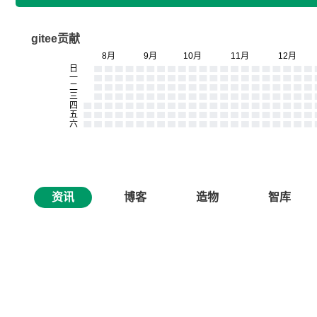
gitee贡献
资讯
博客
造物
智库