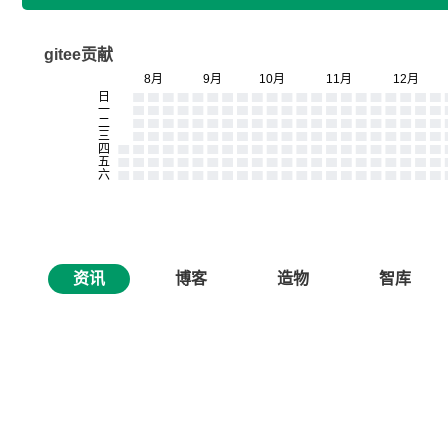
gitee贡献
资讯
博客
造物
智库