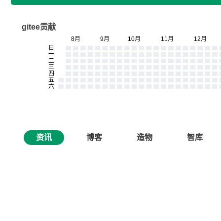
gitee贡献
资讯
博客
造物
智库