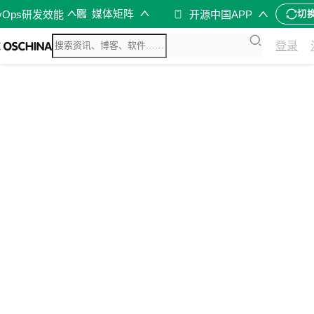
媒体矩阵
vOps研发效能
开源中国APP
切
登录