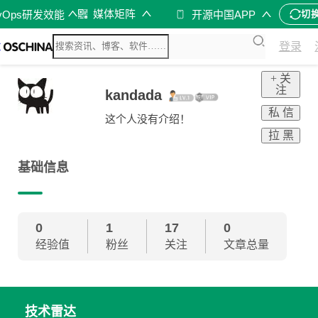
媒体矩阵
vOps研发效能
开源中国APP
切
登录
+ 关
注
kandada
私 信
这个人没有介绍！
拉 黑
基础信息
0
1
17
0
经验值
粉丝
关注
文章总量
技术雷达