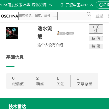
媒体矩阵
vOps研发效能
开源中国APP
切
登录
+ 关
逸水流
注
觞
私 信
这个人没有介绍！
拉 黑
基础信息
0
2
1
1
经验值
粉丝
关注
文章总量
技术雷达