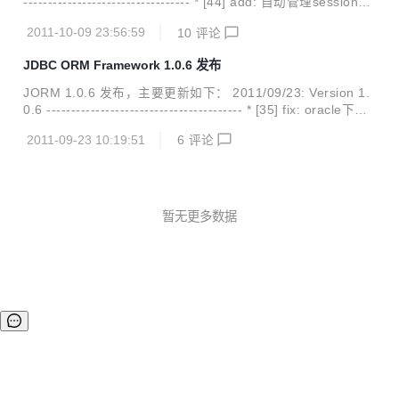
---------------------------------- * [44] add: 自动管理session的
生命周期 * [43] add: one-to-many和many-to-one的级联加
2011-10-09 23:56:59
10
评论
载支持 * [42] imp: 更改统计接口方法返回类型为long * [41] i
mp: 一对多处理性能提升 * [40] add: 支持PostgreSQL的自增
JDBC ORM Framework 1.0.6 发布
ID类型serial * [39] imp: 优化加载基本类型对象的处理 * [38]
add: 加入identity主...
JORM 1.0.6 发布，主要更新如下： 2011/09/23: Version 1.
0.6 ---------------------------------------- * [35] fix: oracle下一
个分页取limit数错误的bug. * [34] fix: oracle下检测是否支持S
2011-09-23 10:19:51
6
评论
avepoints时，一个未捕获的异常. * [33] add: 对bonecp的支
持 * [32] add: 对proxool的支持 * [31] add: 对commons-dbc
p的支持 * [30] fix: classpath没有config.properties文件会报
错 项目地址...
暂无更多数据