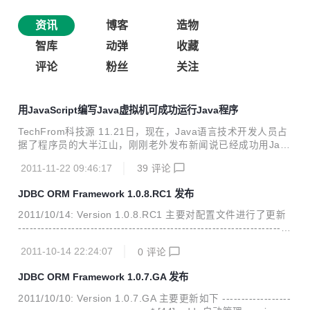
资讯
博客
造物
智库
动弹
收藏
评论
粉丝
关注
用JavaScript编写Java虚拟机可成功运行Java程序
TechFrom科技源 11.21日，现在，Java语言技术开发人员占
据了程序员的大半江山，刚刚老外发布新闻说已经成功用Java
Script编写Java虚拟机JVM，并可以以运行Java程序，via。
2011-11-22 09:46:17
39
评论
程序员Artur Ventura，这位超级大牛，用 JavaScript 写了一
个java 虚拟机 BicaVM，虚拟机代码可以通过Github 获得，
JDBC ORM Framework 1.0.8.RC1 发布
点击进入BicaVM。如果你想看看这位技术大牛的个人博客可
以点击进入，Surf the Edge (Artur Ventura的个人博客) 另
2011/10/14: Version 1.0.8.RC1 主要对配置文件进行了更新
外，经过了 6个月的奋战，BicaVM ，一个用 JavaScript 语言
---------------------------------------------------------------------- *
写的 Java 虚拟机基本告一...
[46] add: 加入配置文件jorm.cfg.xml的dtd验证, 详见http://ja
2011-10-14 22:24:07
0
评论
vaclub.sourceforge.net/jorm-configuration_1_0.dtd * [45]
add: 配置文件由jdbc.cfg.xml更名为jorm.cfg.xml 项目地址:ht
JDBC ORM Framework 1.0.7.GA 发布
tp://javaclub.sourceforge.net/jorm....
2011/10/10: Version 1.0.7.GA 主要更新如下 ------------------