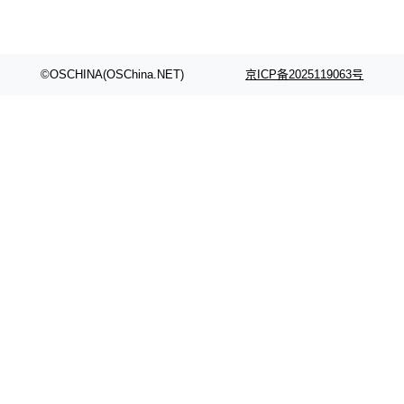
©OSCHINA(OSChina.NET)
京ICP备2025119063号