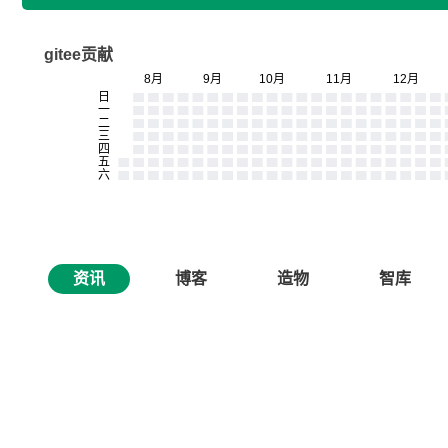
gitee贡献
资讯
博客
造物
智库