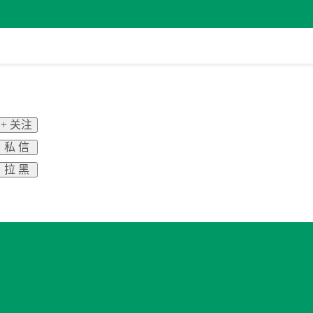
+ 关注
私 信
拉 黑