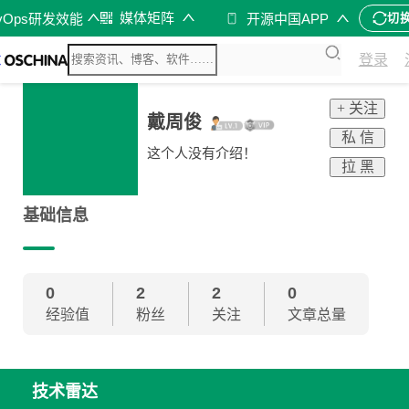
媒体矩阵
vOps研发效能
开源中国APP
切
登录
+ 关注
戴周俊
私 信
这个人没有介绍！
拉 黑
基础信息
0
2
2
0
经验值
粉丝
关注
文章总量
技术雷达