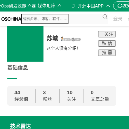
媒体矩阵
vOps研发效能
开源中国APP
切
登录
+ 关注
苏城
私 信
这个人没有介绍！
拉 黑
基础信息
44
3
10
0
经验值
粉丝
关注
文章总量
技术雷达