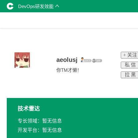
DevOps研发效能
+ 关注
aeolusj
私 信
你TM才懒！
拉 黑
技术雷达
专长领域：暂无信息
开发平台：暂无信息