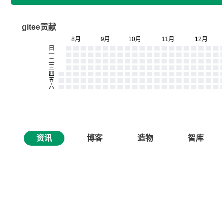
gitee贡献
资讯
博客
造物
智库