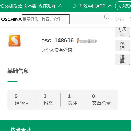
媒体矩阵
vOps研发效能
开源中国APP
切
登录
+ 关
注
osc_148606
私
信
这个人没有介绍！
拉
黑
基础信息
6
1
1
0
经验值
粉丝
关注
文章总量
技术雷达