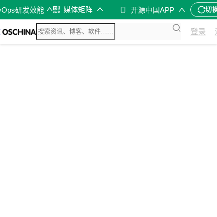
媒体矩阵
vOps研发效能
开源中国APP
切
登录